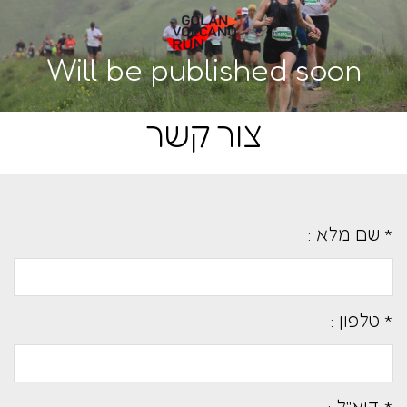
Will be published soon
צור קשר
* שם מלא :
* טלפון :
* דוא''ל :