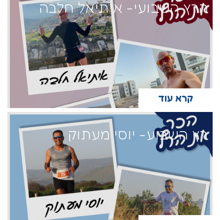
הרץ השבועי- איתיאל חלבה
קרא עוד
רץ השבוע- יוסי מעתוק