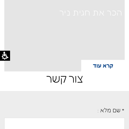
הכר את חגית ניר
קרא עוד
צור קשר
* שם מלא :