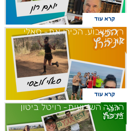
קרא עוד
רץ השבוע, הכירו את- סאלי
לוגסי
קרא עוד
הרצה השבועית- רויטל ביטון
ברכה