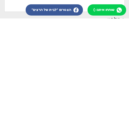
שוחחו איתנו :)
הצטרפו "לבית של הרצים"
* טלפון :
* דוא''ל :
הודעה :