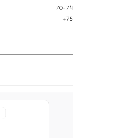
70-74
75+