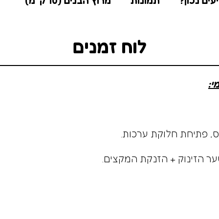
עים נכון?
תמונות
מרוץ הבנים (10 ק"מ)
לוח זמנים
י: