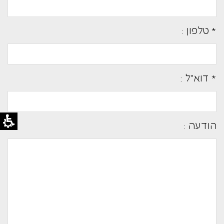
* טלפון :
* דוא''ל :
הודעה :