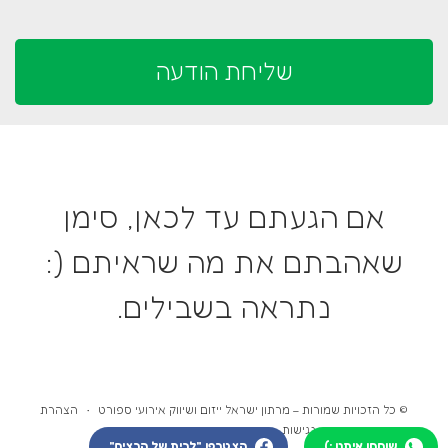
אם הגעתם עד לכאן, סימן
שאהבתם את מה שראיתם (:
נתראה בשבילים.
© כל הזכויות שמורות – מרתון ישראל ייזום ושיווק אירועי ספורט •
הצהרת
נגישות
•
HD Design בניית אתרים
שוחחו איתנו :)
הצטרפו "לבית של הרצים"