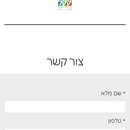
צור קשר
* שם מלא :
* טלפון :