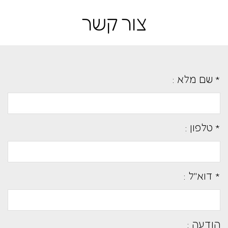
צור קשר
* שם מלא :
* טלפון :
* דוא''ל :
הודעה :