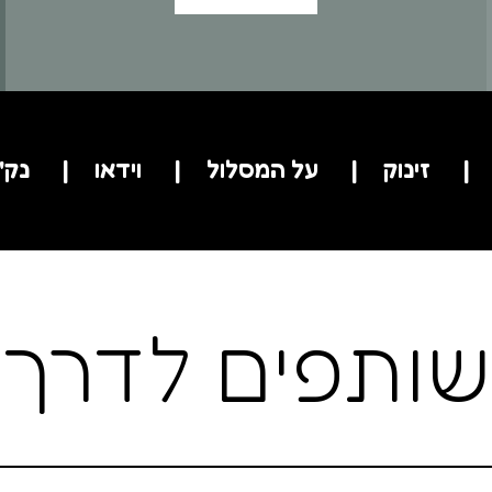
זינוק
על המסלול
וידאו
נק'
שותפים לדרך