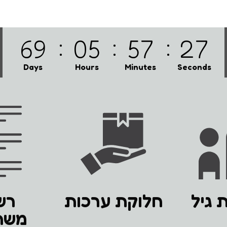
69
05
57
26
Days
Hours
Minutes
Seconds
 גיל
חלוקת ערכות
רש
משת