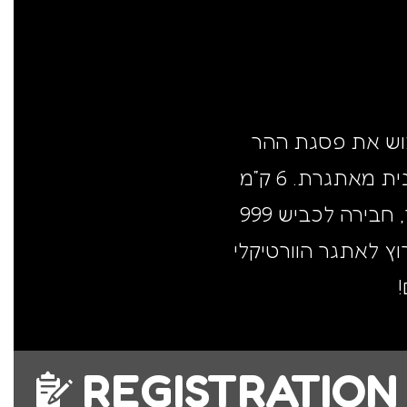
בוש את פסגת ההר
הגבוה במדינה. חרמון צ׳אלנג׳ משלב אתגר פיזי, נוף מרהיב וריצה טכנית מאתגרת. 6 ק”מ
זינוק מהרכבל התחתון, ירידה קלה לכיוון מזחלות האקסטרים והמאגר, חבירה לכביש 999
 שהופך את המרוץ לאתגר הוורטיקלי
REGISTRATION