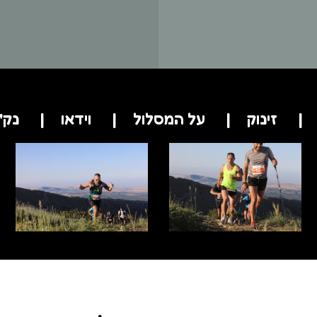
זינוק
על המסלול
וידאו
נק'