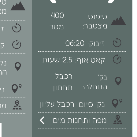
טי
מצ
400
טיפוס
מצטבר:
מטר
זי
06:20
זינוק:
קא
2.5 שעות
קאט אוף:
נק׳
הת
רכבל
נק׳
התחלה:
תחתון
נק
רכבל עליון
נק' סיום:
מפה
מפה ותחנות מים