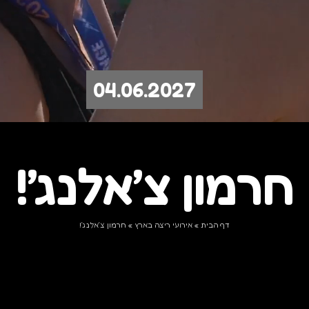
04.06.2027
חרמון צ׳אלנג׳!
דף הבית
»
אירועי ריצה בארץ
»
חרמון צ׳אלנג׳!