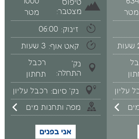
1000
634
טיפוס
מצטבר:
מטר
מטר
06:00
זינוק:
ת
3 שעות
קאט אוף:
בל
רכבל
נק׳
התחלה:
ון
תחתון
 עליון
רכבל עליון
נק' סיום:
ים
מפה ותחנות מים
אני בפנים