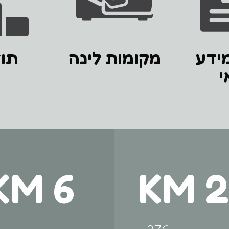
מידע
מקומות לינה
תו
י
6 KM
2.