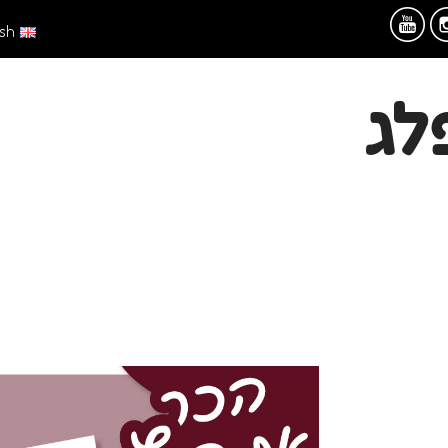
ish
לג