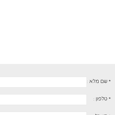
* שם מלא :
* טלפון :