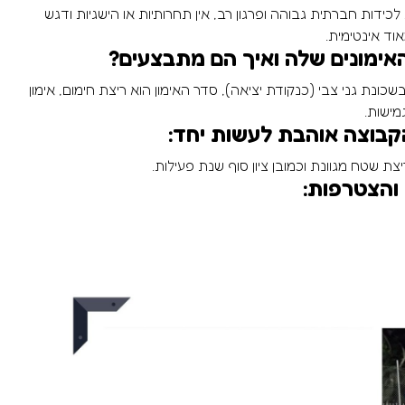
כידות חברתית גבוהה ופרגון רב, אין תחרותיות או הישגיות ודגש
וד אינטימית.
אימונים שלה ואיך הם מתבצעים?
ימונים מתבצעים בימים ראשון ושלישי ב- 20:00 בשכונת גני צבי (כנקודת יציאה), סדר האימון הוא ריצת חימום, אימון
מישות.
קבוצה אוהבת לעשות יחד:
ריצת שטח מגוונת וכמובן ציון סוף שנת פעילות.
והצטרפות: