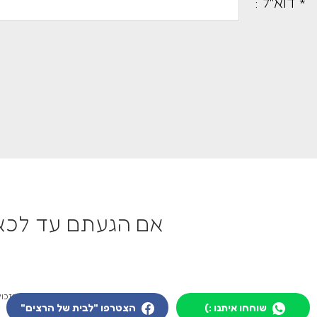
* דוא''ל :
אם הגעתם עד לכאן
© כל הזכוי
שוחחו איתנו :)
הצטרפו "לבית של הרצים"