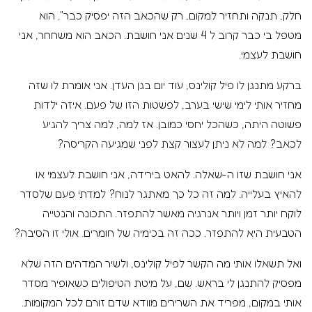
חלק, תנקה ותחזיר למקום, רק שהכאב הזה יפסיק כבר". הוא
מטפל בי כבר קרוב ל 4 שנים אני חושבת. הכאב הוא משחחר, אני
חושבת לעצמי.
ברקע מתנגן לו פיל קולינס, עוד יום בגן העדן. אני אומרת לו שזה
מחזיר אותי לימי שישי בערב, לפשטות הזו של פעם. איזה ילדות
פשוטה היתה, כשהכל יחסי כמובן. אז למה, למה צריך להגיע
לכאב? למה לא ניתן לעצור קצת לפני שמגיעה הקריסה?
אני חושבת שזו ה-שאלה. להאט בירידה, אני חושבת לעצמי או
להאיץ בעלייה. למה זה כל כך מאתגר לנוח? למדתי פעם שלסדר
לוקח יותר זמן ויותר אנרגיה מאשר להתפזר. התכונה והנטייה
הטבעית היא להתפזר. ככה זה בכימיה של חומרים. אולי זו הסיבה?
ואל תשאלו אותי מה הקשר לפיל קולינס, ולשיר המדהים הזה שלא
מפסיק להתנגן לי בראש. שם, על מיטת הטיפולים כשאופיר מסדר
אותי במקום, מפריד את השרירים מוודא שדם זורם לכל המקומות.