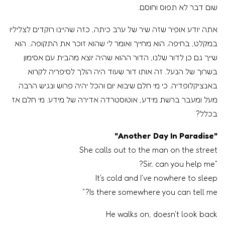
שום דבר לא תפוס וחוסם.
אתה יודע אופיר שזה שיר של ערב כיתה, כזה שהיינו רוקדים לצליליו
במקלט, בחיפה. הוא מחייך ואומר לי שהוא זוכר את התקופה.. הוא
שייך גם כן לדור שלנו, הדור ההוא שהיה יוצא מהבית עם אסימון
בשרוך של הנעל. זה אותו דור שעוד היה הולך לסיפריה לקרוא
באנציקלופדיה. כי מי חלם שיבוא יום והכל יהיה פרוש ונגיש הרבה
מעל ומעבר ברשת מידע, אוטוסטרדה אדירה של מידע. מי חלם אז
בכלל?
"Another Day In Paradise"
She calls out to the man on the street
"Sir, can you help me?
It's cold and I've nowhere to sleep
Is there somewhere you can tell me?"
He walks on, doesn't look back