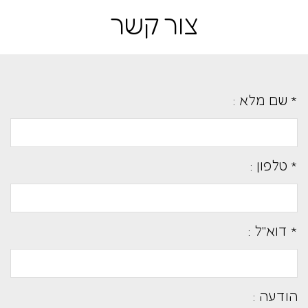
צור קשר
* שם מלא :
* טלפון :
* דוא''ל :
הודעה :