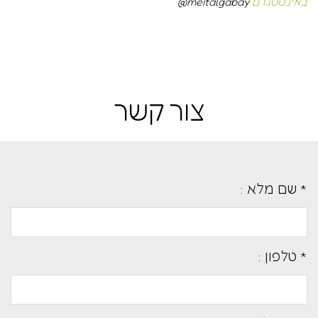
באינסטגרם
meitalgabay
@
צור קשר
* שם מלא :
* טלפון :