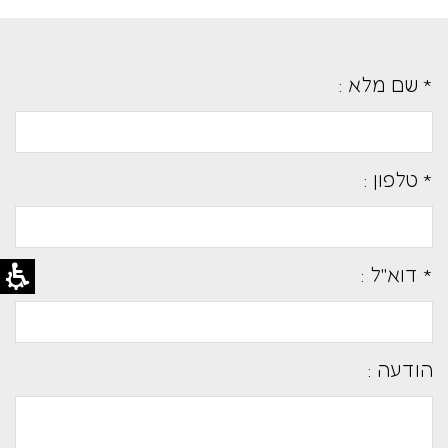
* שם מלא :
* טלפון :
* דוא''ל :
הודעה :