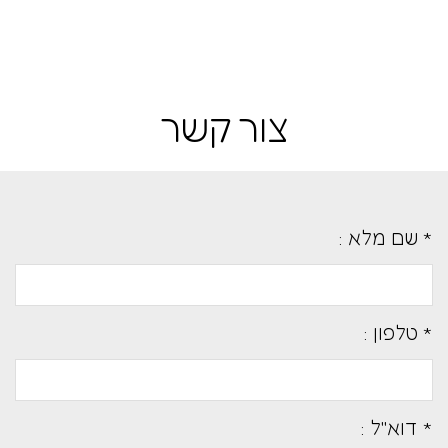
צור קשר
* שם מלא :
* טלפון :
* דוא''ל :