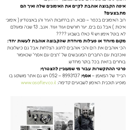
איפה הקבוצה אוהבת לקיים את האימונים שלה ואיך הם
מתבצעים?
רוב האימונים בכפר – סבא, הן ברחובות העיר והן באצטדיון ( אימוני
איכות ) אבל גם בים, יער חורשים ועוד ועוד. אגב, 13 שנה ומעולם
לא בוטל אימון ויש 4 כאלו בשבוע ????
מקום מיוחד או פעילות מיוחדת שהקבוצה אוהבת לעשות יחד:
הכי אוהבים את הים והכי אוהבים לחגוג הצלחות אבל גם כישלונות
ואכזבות עם החברים המגובשים של ״רצים עם אסף״ שכאמור
בוחרים בזאת בכל בוקר מחדש.
פרטי ההתקשרות עבור מי שמעוניין להצטרף:
הנייד של המאמן –
אסף:
8993137 – 052 ויש גם אתר מושקע בו
מופיע תוכנית האימון לשבועיים קדימה:
www.asaflev.co.il