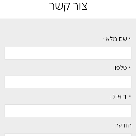
צור קשר
* שם מלא :
* טלפון :
* דוא''ל :
הודעה :