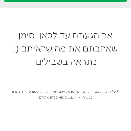
אן, סימן
ראיתם (:
לים.
יווק אירועי ספורט •
הצהרת